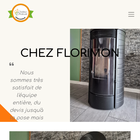
CHEZ FLORIMON
Nous
sommes très
satisfait de
l'équipe
entière, du
devis jusqu'à
la pose mais
également
pour l'entre...